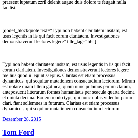
praesent luptatum zzril delenit augue duis dolore te feugait nulla
facilisi.
[qodef_blockquote text=“Typi non habent claritatem insitam; est
usus legentis in iis qui facit eorum claritatem. Investigationes
demonstraverunt lectores legere“ title_tag=“h6″]
Typi non habent claritatem insitam; est usus legentis in iis qui facit
eorum claritatem. Investigationes demonstraverunt lectores legere
me lius quod ii legunt saepius. Claritas est etiam processus
dynamicus, qui sequitur mutationem consuetudium lectorum. Mirum
est notare quam littera gothica, quam nunc putamus parum claram,
anteposuerit litterarum formas humanitatis per seacula quarta decima
et quinta decima. Eodem modo typi, qui nunc nobis videntur parum
clari, fiant sollemnes in futurum. Claritas est etiam processus
dynamicus, qui sequitur mutationem consuetudium lectorum.
Veröffentlicht
Dezember 28, 2015
am
Tom Ford