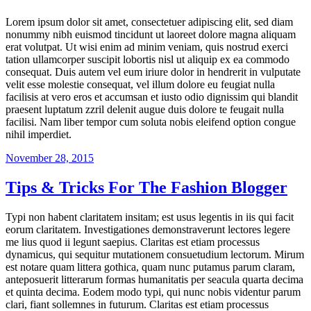
Lorem ipsum dolor sit amet, consectetuer adipiscing elit, sed diam
nonummy nibh euismod tincidunt ut laoreet dolore magna aliquam
erat volutpat. Ut wisi enim ad minim veniam, quis nostrud exerci
tation ullamcorper suscipit lobortis nisl ut aliquip ex ea commodo
consequat. Duis autem vel eum iriure dolor in hendrerit in vulputate
velit esse molestie consequat, vel illum dolore eu feugiat nulla
facilisis at vero eros et accumsan et iusto odio dignissim qui blandit
praesent luptatum zzril delenit augue duis dolore te feugait nulla
facilisi. Nam liber tempor cum soluta nobis eleifend option congue
nihil imperdiet.
Veröffentlicht
November 28, 2015
am
Tips & Tricks For The Fashion Blogger
Typi non habent claritatem insitam; est usus legentis in iis qui facit
eorum claritatem. Investigationes demonstraverunt lectores legere
me lius quod ii legunt saepius. Claritas est etiam processus
dynamicus, qui sequitur mutationem consuetudium lectorum. Mirum
est notare quam littera gothica, quam nunc putamus parum claram,
anteposuerit litterarum formas humanitatis per seacula quarta decima
et quinta decima. Eodem modo typi, qui nunc nobis videntur parum
clari, fiant sollemnes in futurum. Claritas est etiam processus