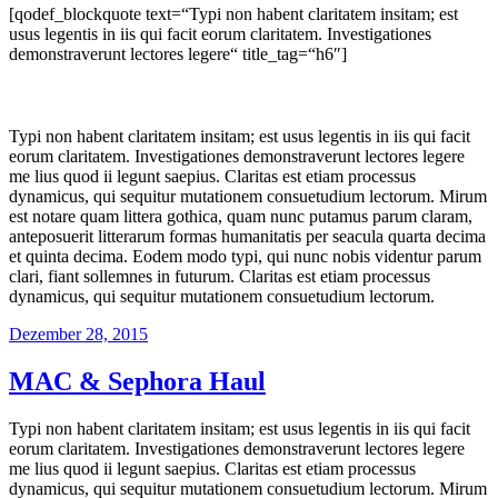
[qodef_blockquote text=“Typi non habent claritatem insitam; est
usus legentis in iis qui facit eorum claritatem. Investigationes
demonstraverunt lectores legere“ title_tag=“h6″]
Typi non habent claritatem insitam; est usus legentis in iis qui facit
eorum claritatem. Investigationes demonstraverunt lectores legere
me lius quod ii legunt saepius. Claritas est etiam processus
dynamicus, qui sequitur mutationem consuetudium lectorum. Mirum
est notare quam littera gothica, quam nunc putamus parum claram,
anteposuerit litterarum formas humanitatis per seacula quarta decima
et quinta decima. Eodem modo typi, qui nunc nobis videntur parum
clari, fiant sollemnes in futurum. Claritas est etiam processus
dynamicus, qui sequitur mutationem consuetudium lectorum.
Veröffentlicht
Dezember 28, 2015
am
MAC & Sephora Haul
Typi non habent claritatem insitam; est usus legentis in iis qui facit
eorum claritatem. Investigationes demonstraverunt lectores legere
me lius quod ii legunt saepius. Claritas est etiam processus
dynamicus, qui sequitur mutationem consuetudium lectorum. Mirum