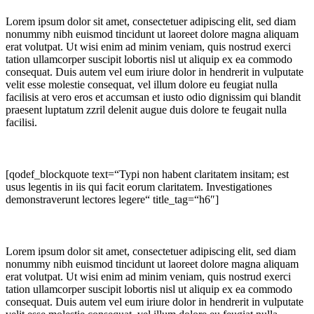
Lorem ipsum dolor sit amet, consectetuer adipiscing elit, sed diam
nonummy nibh euismod tincidunt ut laoreet dolore magna aliquam
erat volutpat. Ut wisi enim ad minim veniam, quis nostrud exerci
tation ullamcorper suscipit lobortis nisl ut aliquip ex ea commodo
consequat. Duis autem vel eum iriure dolor in hendrerit in vulputate
velit esse molestie consequat, vel illum dolore eu feugiat nulla
facilisis at vero eros et accumsan et iusto odio dignissim qui blandit
praesent luptatum zzril delenit augue duis dolore te feugait nulla
facilisi.
[qodef_blockquote text=“Typi non habent claritatem insitam; est
usus legentis in iis qui facit eorum claritatem. Investigationes
demonstraverunt lectores legere“ title_tag=“h6″]
Lorem ipsum dolor sit amet, consectetuer adipiscing elit, sed diam
nonummy nibh euismod tincidunt ut laoreet dolore magna aliquam
erat volutpat. Ut wisi enim ad minim veniam, quis nostrud exerci
tation ullamcorper suscipit lobortis nisl ut aliquip ex ea commodo
consequat. Duis autem vel eum iriure dolor in hendrerit in vulputate