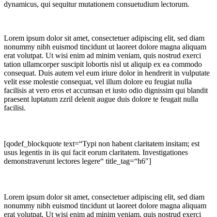
dynamicus, qui sequitur mutationem consuetudium lectorum.
Lorem ipsum dolor sit amet, consectetuer adipiscing elit, sed diam
nonummy nibh euismod tincidunt ut laoreet dolore magna aliquam
erat volutpat. Ut wisi enim ad minim veniam, quis nostrud exerci
tation ullamcorper suscipit lobortis nisl ut aliquip ex ea commodo
consequat. Duis autem vel eum iriure dolor in hendrerit in vulputate
velit esse molestie consequat, vel illum dolore eu feugiat nulla
facilisis at vero eros et accumsan et iusto odio dignissim qui blandit
praesent luptatum zzril delenit augue duis dolore te feugait nulla
facilisi.
[qodef_blockquote text=“Typi non habent claritatem insitam; est
usus legentis in iis qui facit eorum claritatem. Investigationes
demonstraverunt lectores legere“ title_tag=“h6″]
Lorem ipsum dolor sit amet, consectetuer adipiscing elit, sed diam
nonummy nibh euismod tincidunt ut laoreet dolore magna aliquam
erat volutpat. Ut wisi enim ad minim veniam, quis nostrud exerci