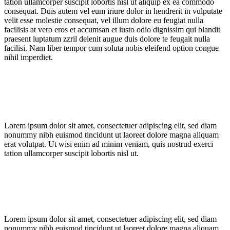
tation ullamcorper suscipit lobortis nisl ut aliquip ex ea commodo
consequat. Duis autem vel eum iriure dolor in hendrerit in vulputate
velit esse molestie consequat, vel illum dolore eu feugiat nulla
facilisis at vero eros et accumsan et iusto odio dignissim qui blandit
praesent luptatum zzril delenit augue duis dolore te feugait nulla
facilisi. Nam liber tempor cum soluta nobis eleifend option congue
nihil imperdiet.
Lorem ipsum dolor sit amet, consectetuer adipiscing elit, sed diam
nonummy nibh euismod tincidunt ut laoreet dolore magna aliquam
erat volutpat. Ut wisi enim ad minim veniam, quis nostrud exerci
tation ullamcorper suscipit lobortis nisl ut.
Lorem ipsum dolor sit amet, consectetuer adipiscing elit, sed diam
nonummy nibh euismod tincidunt ut laoreet dolore magna aliquam