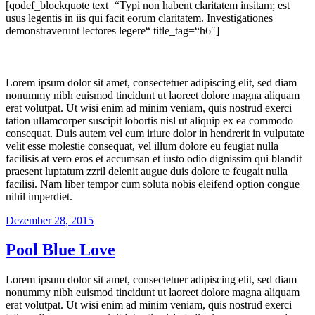
[qodef_blockquote text=“Typi non habent claritatem insitam; est
usus legentis in iis qui facit eorum claritatem. Investigationes
demonstraverunt lectores legere“ title_tag=“h6″]
Lorem ipsum dolor sit amet, consectetuer adipiscing elit, sed diam
nonummy nibh euismod tincidunt ut laoreet dolore magna aliquam
erat volutpat. Ut wisi enim ad minim veniam, quis nostrud exerci
tation ullamcorper suscipit lobortis nisl ut aliquip ex ea commodo
consequat. Duis autem vel eum iriure dolor in hendrerit in vulputate
velit esse molestie consequat, vel illum dolore eu feugiat nulla
facilisis at vero eros et accumsan et iusto odio dignissim qui blandit
praesent luptatum zzril delenit augue duis dolore te feugait nulla
facilisi. Nam liber tempor cum soluta nobis eleifend option congue
nihil imperdiet.
Veröffentlicht
Dezember 28, 2015
am
Pool Blue Love
Lorem ipsum dolor sit amet, consectetuer adipiscing elit, sed diam
nonummy nibh euismod tincidunt ut laoreet dolore magna aliquam
erat volutpat. Ut wisi enim ad minim veniam, quis nostrud exerci