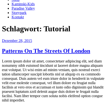
Kaminski-Kids
Paradise Valley
Storypark
Kontakt
Schlagwort:
Tutorial
Veröffentlicht
Dezember 28, 2015
am
Patterns On The Streets Of London
Lorem ipsum dolor sit amet, consectetuer adipiscing elit, sed diam
nonummy nibh euismod tincidunt ut laoreet dolore magna aliquam
erat volutpat. Ut wisi enim ad minim veniam, quis nostrud exerci
tation ullamcorper suscipit lobortis nisl ut aliquip ex ea commodo
consequat. Duis autem vel eum iriure dolor in hendrerit in vulputate
velit esse molestie consequat, vel illum dolore eu feugiat nulla
facilisis at vero eros et accumsan et iusto odio dignissim qui blandit
praesent luptatum zzril delenit augue duis dolore te feugait nulla
facilisi. Nam liber tempor cum soluta nobis eleifend option congue
nihil imperdiet.