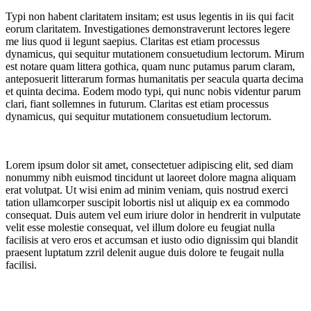
Typi non habent claritatem insitam; est usus legentis in iis qui facit
eorum claritatem. Investigationes demonstraverunt lectores legere
me lius quod ii legunt saepius. Claritas est etiam processus
dynamicus, qui sequitur mutationem consuetudium lectorum. Mirum
est notare quam littera gothica, quam nunc putamus parum claram,
anteposuerit litterarum formas humanitatis per seacula quarta decima
et quinta decima. Eodem modo typi, qui nunc nobis videntur parum
clari, fiant sollemnes in futurum. Claritas est etiam processus
dynamicus, qui sequitur mutationem consuetudium lectorum.
Lorem ipsum dolor sit amet, consectetuer adipiscing elit, sed diam
nonummy nibh euismod tincidunt ut laoreet dolore magna aliquam
erat volutpat. Ut wisi enim ad minim veniam, quis nostrud exerci
tation ullamcorper suscipit lobortis nisl ut aliquip ex ea commodo
consequat. Duis autem vel eum iriure dolor in hendrerit in vulputate
velit esse molestie consequat, vel illum dolore eu feugiat nulla
facilisis at vero eros et accumsan et iusto odio dignissim qui blandit
praesent luptatum zzril delenit augue duis dolore te feugait nulla
facilisi.