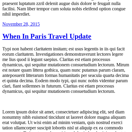
praesent luptatum zzril delenit augue duis dolore te feugait nulla
facilisi. Nam liber tempor cum soluta nobis eleifend option congue
nihil imperdiet.
Veröffentlicht
November 28, 2015
am
When In Paris Travel Update
Typi non habent claritatem insitam; est usus legentis in iis qui facit
eorum claritatem. Investigationes demonstraverunt lectores legere
me lius quod ii legunt saepius. Claritas est etiam processus
dynamicus, qui sequitur mutationem consuetudium lectorum. Mirum
est notare quam littera gothica, quam nunc putamus parum claram,
anteposuerit litterarum formas humanitatis per seacula quarta decima
et quinta decima. Eodem modo typi, qui nunc nobis videntur parum
clari, fiant sollemnes in futurum. Claritas est etiam processus
dynamicus, qui sequitur mutationem consuetudium lectorum.
Lorem ipsum dolor sit amet, consectetuer adipiscing elit, sed diam
nonummy nibh euismod tincidunt ut laoreet dolore magna aliquam
erat volutpat. Ut wisi enim ad minim veniam, quis nostrud exerci
tation ullamcorper suscipit lobortis nisl ut aliquip ex ea commodo