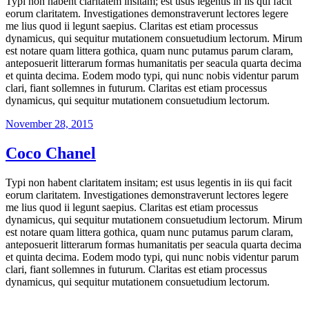
Typi non habent claritatem insitam; est usus legentis in iis qui facit
eorum claritatem. Investigationes demonstraverunt lectores legere
me lius quod ii legunt saepius. Claritas est etiam processus
dynamicus, qui sequitur mutationem consuetudium lectorum. Mirum
est notare quam littera gothica, quam nunc putamus parum claram,
anteposuerit litterarum formas humanitatis per seacula quarta decima
et quinta decima. Eodem modo typi, qui nunc nobis videntur parum
clari, fiant sollemnes in futurum. Claritas est etiam processus
dynamicus, qui sequitur mutationem consuetudium lectorum.
Veröffentlicht
November 28, 2015
am
Coco Chanel
Typi non habent claritatem insitam; est usus legentis in iis qui facit
eorum claritatem. Investigationes demonstraverunt lectores legere
me lius quod ii legunt saepius. Claritas est etiam processus
dynamicus, qui sequitur mutationem consuetudium lectorum. Mirum
est notare quam littera gothica, quam nunc putamus parum claram,
anteposuerit litterarum formas humanitatis per seacula quarta decima
et quinta decima. Eodem modo typi, qui nunc nobis videntur parum
clari, fiant sollemnes in futurum. Claritas est etiam processus
dynamicus, qui sequitur mutationem consuetudium lectorum.