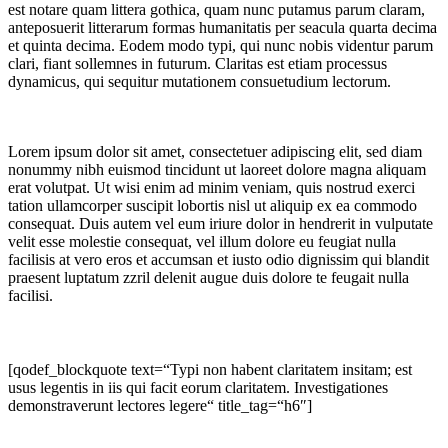
est notare quam littera gothica, quam nunc putamus parum claram,
anteposuerit litterarum formas humanitatis per seacula quarta decima
et quinta decima. Eodem modo typi, qui nunc nobis videntur parum
clari, fiant sollemnes in futurum. Claritas est etiam processus
dynamicus, qui sequitur mutationem consuetudium lectorum.
Lorem ipsum dolor sit amet, consectetuer adipiscing elit, sed diam
nonummy nibh euismod tincidunt ut laoreet dolore magna aliquam
erat volutpat. Ut wisi enim ad minim veniam, quis nostrud exerci
tation ullamcorper suscipit lobortis nisl ut aliquip ex ea commodo
consequat. Duis autem vel eum iriure dolor in hendrerit in vulputate
velit esse molestie consequat, vel illum dolore eu feugiat nulla
facilisis at vero eros et accumsan et iusto odio dignissim qui blandit
praesent luptatum zzril delenit augue duis dolore te feugait nulla
facilisi.
[qodef_blockquote text=“Typi non habent claritatem insitam; est
usus legentis in iis qui facit eorum claritatem. Investigationes
demonstraverunt lectores legere“ title_tag=“h6″]