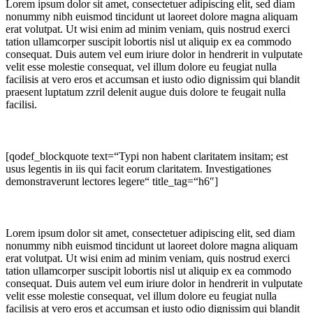
Lorem ipsum dolor sit amet, consectetuer adipiscing elit, sed diam
nonummy nibh euismod tincidunt ut laoreet dolore magna aliquam
erat volutpat. Ut wisi enim ad minim veniam, quis nostrud exerci
tation ullamcorper suscipit lobortis nisl ut aliquip ex ea commodo
consequat. Duis autem vel eum iriure dolor in hendrerit in vulputate
velit esse molestie consequat, vel illum dolore eu feugiat nulla
facilisis at vero eros et accumsan et iusto odio dignissim qui blandit
praesent luptatum zzril delenit augue duis dolore te feugait nulla
facilisi.
[qodef_blockquote text=“Typi non habent claritatem insitam; est
usus legentis in iis qui facit eorum claritatem. Investigationes
demonstraverunt lectores legere“ title_tag=“h6″]
Lorem ipsum dolor sit amet, consectetuer adipiscing elit, sed diam
nonummy nibh euismod tincidunt ut laoreet dolore magna aliquam
erat volutpat. Ut wisi enim ad minim veniam, quis nostrud exerci
tation ullamcorper suscipit lobortis nisl ut aliquip ex ea commodo
consequat. Duis autem vel eum iriure dolor in hendrerit in vulputate
velit esse molestie consequat, vel illum dolore eu feugiat nulla
facilisis at vero eros et accumsan et iusto odio dignissim qui blandit