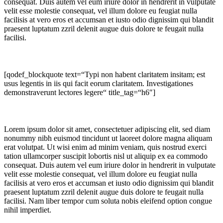
consequat. Duis autem vel eum iriure dolor in hendrerit in vulputate
velit esse molestie consequat, vel illum dolore eu feugiat nulla
facilisis at vero eros et accumsan et iusto odio dignissim qui blandit
praesent luptatum zzril delenit augue duis dolore te feugait nulla
facilisi.
[qodef_blockquote text=“Typi non habent claritatem insitam; est
usus legentis in iis qui facit eorum claritatem. Investigationes
demonstraverunt lectores legere“ title_tag=“h6″]
Lorem ipsum dolor sit amet, consectetuer adipiscing elit, sed diam
nonummy nibh euismod tincidunt ut laoreet dolore magna aliquam
erat volutpat. Ut wisi enim ad minim veniam, quis nostrud exerci
tation ullamcorper suscipit lobortis nisl ut aliquip ex ea commodo
consequat. Duis autem vel eum iriure dolor in hendrerit in vulputate
velit esse molestie consequat, vel illum dolore eu feugiat nulla
facilisis at vero eros et accumsan et iusto odio dignissim qui blandit
praesent luptatum zzril delenit augue duis dolore te feugait nulla
facilisi. Nam liber tempor cum soluta nobis eleifend option congue
nihil imperdiet.