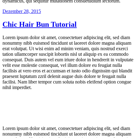
dynamicus, qui sequitur mutationem consuetudium lectorum.
Veröffentlicht
Dezember 28, 2015
am
Chic Hair Bun Tutorial
Lorem ipsum dolor sit amet, consectetuer adipiscing elit, sed diam
nonummy nibh euismod tincidunt ut laoreet dolore magna aliquam
erat volutpat. Ut wisi enim ad minim veniam, quis nostrud exerci
tation ullamcorper suscipit lobortis nisl ut aliquip ex ea commodo
consequat. Duis autem vel eum iriure dolor in hendrerit in vulputate
velit esse molestie consequat, vel illum dolore eu feugiat nulla
facilisis at vero eros et accumsan et iusto odio dignissim qui blandit
praesent luptatum zzril delenit augue duis dolore te feugait nulla
facilisi. Nam liber tempor cum soluta nobis eleifend option congue
nihil imperdiet.
Lorem ipsum dolor sit amet, consectetuer adipiscing elit, sed diam
nonummy nibh euismod tincidunt ut laoreet dolore magna aliquam