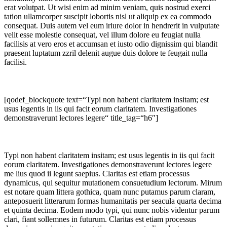
erat volutpat. Ut wisi enim ad minim veniam, quis nostrud exerci
tation ullamcorper suscipit lobortis nisl ut aliquip ex ea commodo
consequat. Duis autem vel eum iriure dolor in hendrerit in vulputate
velit esse molestie consequat, vel illum dolore eu feugiat nulla
facilisis at vero eros et accumsan et iusto odio dignissim qui blandit
praesent luptatum zzril delenit augue duis dolore te feugait nulla
facilisi.
[qodef_blockquote text=“Typi non habent claritatem insitam; est
usus legentis in iis qui facit eorum claritatem. Investigationes
demonstraverunt lectores legere“ title_tag=“h6″]
Typi non habent claritatem insitam; est usus legentis in iis qui facit
eorum claritatem. Investigationes demonstraverunt lectores legere
me lius quod ii legunt saepius. Claritas est etiam processus
dynamicus, qui sequitur mutationem consuetudium lectorum. Mirum
est notare quam littera gothica, quam nunc putamus parum claram,
anteposuerit litterarum formas humanitatis per seacula quarta decima
et quinta decima. Eodem modo typi, qui nunc nobis videntur parum
clari, fiant sollemnes in futurum. Claritas est etiam processus