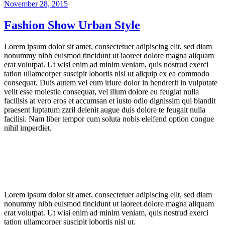
Veröffentlicht
November 28, 2015
am
Fashion Show Urban Style
Lorem ipsum dolor sit amet, consectetuer adipiscing elit, sed diam
nonummy nibh euismod tincidunt ut laoreet dolore magna aliquam
erat volutpat. Ut wisi enim ad minim veniam, quis nostrud exerci
tation ullamcorper suscipit lobortis nisl ut aliquip ex ea commodo
consequat. Duis autem vel eum iriure dolor in hendrerit in vulputate
velit esse molestie consequat, vel illum dolore eu feugiat nulla
facilisis at vero eros et accumsan et iusto odio dignissim qui blandit
praesent luptatum zzril delenit augue duis dolore te feugait nulla
facilisi. Nam liber tempor cum soluta nobis eleifend option congue
nihil imperdiet.
Lorem ipsum dolor sit amet, consectetuer adipiscing elit, sed diam
nonummy nibh euismod tincidunt ut laoreet dolore magna aliquam
erat volutpat. Ut wisi enim ad minim veniam, quis nostrud exerci
tation ullamcorper suscipit lobortis nisl ut.