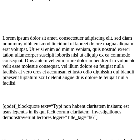
Lorem ipsum dolor sit amet, consectetuer adipiscing elit, sed diam
nonummy nibh euismod tincidunt ut laoreet dolore magna aliquam
erat volutpat. Ut wisi enim ad minim veniam, quis nostrud exerci
tation ullamcorper suscipit lobortis nisl ut aliquip ex ea commodo
consequat. Duis autem vel eum iriure dolor in hendrerit in vulputate
velit esse molestie consequat, vel illum dolore eu feugiat nulla
facilisis at vero eros et accumsan et iusto odio dignissim qui blandit
praesent luptatum zzril delenit augue duis dolore te feugait nulla
facilisi.
[qodef_blockquote text=“Typi non habent claritatem insitam; est
usus legentis in iis qui facit eorum claritatem. Investigationes
demonstraverunt lectores legere“ title_tag=“h6″]