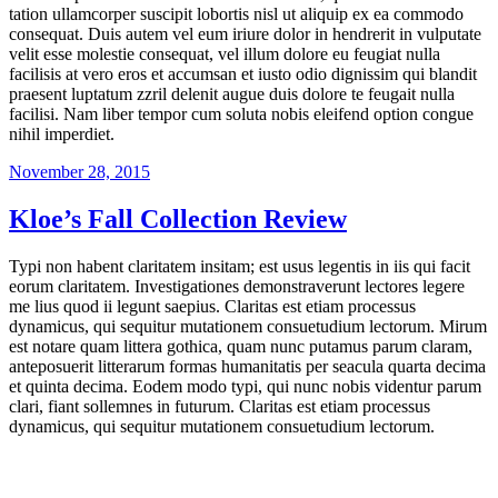
tation ullamcorper suscipit lobortis nisl ut aliquip ex ea commodo
consequat. Duis autem vel eum iriure dolor in hendrerit in vulputate
velit esse molestie consequat, vel illum dolore eu feugiat nulla
facilisis at vero eros et accumsan et iusto odio dignissim qui blandit
praesent luptatum zzril delenit augue duis dolore te feugait nulla
facilisi. Nam liber tempor cum soluta nobis eleifend option congue
nihil imperdiet.
Veröffentlicht
November 28, 2015
am
Kloe’s Fall Collection Review
Typi non habent claritatem insitam; est usus legentis in iis qui facit
eorum claritatem. Investigationes demonstraverunt lectores legere
me lius quod ii legunt saepius. Claritas est etiam processus
dynamicus, qui sequitur mutationem consuetudium lectorum. Mirum
est notare quam littera gothica, quam nunc putamus parum claram,
anteposuerit litterarum formas humanitatis per seacula quarta decima
et quinta decima. Eodem modo typi, qui nunc nobis videntur parum
clari, fiant sollemnes in futurum. Claritas est etiam processus
dynamicus, qui sequitur mutationem consuetudium lectorum.